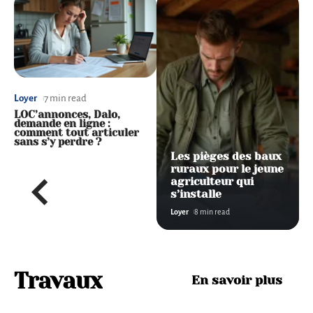
Loyer
7 min read
Loyer
6 min read
LOC’annonces, Dalo,
Liste des équipements
demande en ligne :
essentiels pour un
s
comment tout articuler
logement
sans s’y perdre ?
Les pièges des baux
ruraux pour le jeune
agriculteur qui
s’installe
Loyer
8 min read
Faut-
Travaux
En savoir plus
il un