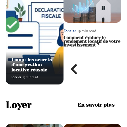
Foncier
8 min read
Foncier
9 min read
F
Peut-on revendre
Comment évaluer le
R
facilement avec un statut
rendement locatif de votre
V
LMNP Mobil Home ?
investissement ?
P
p
Lmnp : les secrets
d’une gestion
locative réussie
Foncier
9 min read
Loyer
En savoir plus