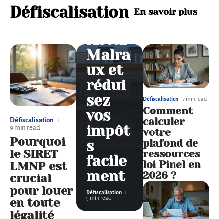
l’avan
Défiscalisation
En savoir plus
tage
fiscal
Malra
ux et
rédui
sez
Défiscalisation
7 min read
Comment
vos
calculer
Défiscalisation
impôt
9 min read
votre
Pourquoi
plafond de
s
le SIRET
ressources
facile
loi Pinel en
LMNP est
ment
2026 ?
crucial
pour louer
Défiscalisation
9 min read
en toute
légalité