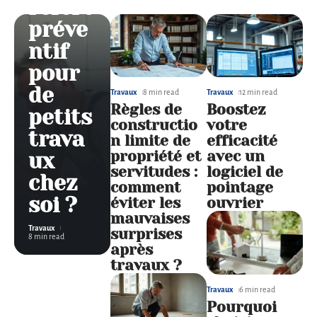
référé
préve
ntif
pour
de
Travaux
8 min read
Travaux
12 min read
Règles de
Boostez
petits
constructio
votre
trava
n limite de
efficacité
propriété et
avec un
ux
servitudes :
logiciel de
chez
comment
pointage
soi ?
éviter les
ouvrier
mauvaises
Travaux
surprises
8 min read
après
travaux ?
Travaux
6 min read
Pourquoi