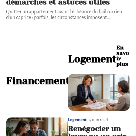
démarches et astuces utiles
Quitter un appartement avant l'échéance du bail n'a rien
d'un caprice : parfois, les circonstances imposent
…
E
En
n
savo
Logement
s
ir
a
plus
v
o
Financement
i
r
p
l
u
s
Logement
7 min read
Renégocier un