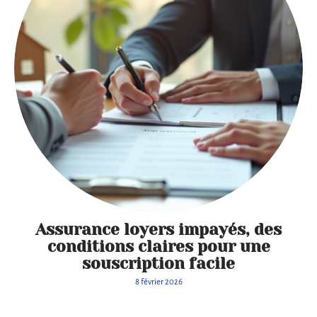
Assurance loyers impayés, des
conditions claires pour une
souscription facile
Profit
8 février 2026
ez de