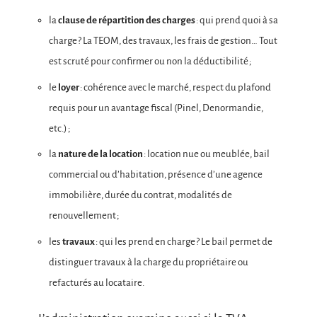
la
clause de répartition des charges
: qui prend quoi à sa
charge ? La TEOM, des travaux, les frais de gestion… Tout
est scruté pour confirmer ou non la déductibilité ;
le
loyer
: cohérence avec le marché, respect du plafond
requis pour un avantage fiscal (Pinel, Denormandie,
etc.) ;
la
nature de la location
: location nue ou meublée, bail
commercial ou d’habitation, présence d’une agence
immobilière, durée du contrat, modalités de
renouvellement ;
les
travaux
: qui les prend en charge ? Le bail permet de
distinguer travaux à la charge du propriétaire ou
refacturés au locataire.