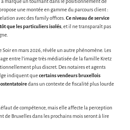
ris a marqué un tournant dans le positionnement de
e propose une montée en gamme du parcours client :
elation avec des family offices.
Ce niveau de service
ôt que les particuliers isolés
, et il ne transparaît pas
gne.
e Soir en mars 2026, révèle un autre phénomène. Les
age entre l’image très médiatisée de la famille Kretz
itionnellement plus discret. Des notaires et agents
elge indiquent que
certains vendeurs bruxellois
ostentatoire
dans un contexte de fiscalité plus lourde
 défaut de compétence, mais elle affecte la perception
t de Bruxelles dans les prochains mois seront à lire