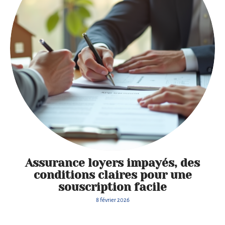
Assurance loyers impayés, des
conditions claires pour une
souscription facile
Profit
8 février 2026
ez de