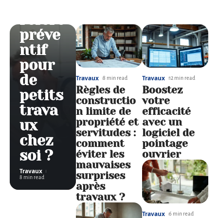
il un
référé
préve
ntif
pour
de
Travaux
Travaux
8 min read
12 min read
Règles de
Boostez
petits
constructio
votre
trava
n limite de
efficacité
propriété et
avec un
ux
servitudes :
logiciel de
chez
comment
pointage
soi ?
éviter les
ouvrier
mauvaises
Travaux
surprises
8 min read
après
travaux ?
Travaux
6 min read