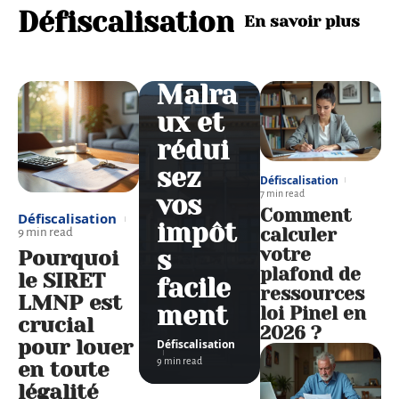
l’avan
Défiscalisation
En savoir plus
tage
fiscal
Malra
ux et
rédui
sez
Défiscalisation
7 min read
vos
Comment
Défiscalisation
impôt
calculer
9 min read
votre
s
Pourquoi
plafond de
le SIRET
facile
ressources
LMNP est
ment
loi Pinel en
crucial
2026 ?
pour louer
Défiscalisation
9 min read
en toute
légalité