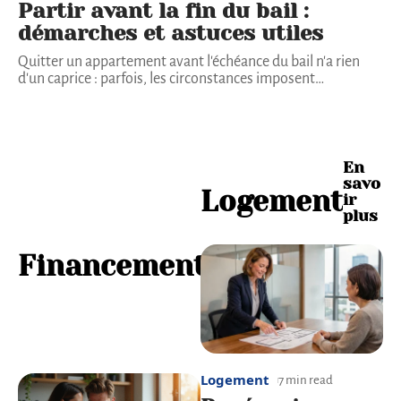
Partir avant la fin du bail :
démarches et astuces utiles
Quitter un appartement avant l'échéance du bail n'a rien
d'un caprice : parfois, les circonstances imposent
…
E
En
n
savo
Logement
s
ir
a
plus
v
o
Financement
i
r
p
l
u
s
Logement
7 min read