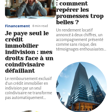
: comment
repérer les
promesses trop
belles ?
Financement
8 min read
Un rendement locatif
Je paye seul le
annoncé à deux chiffres, un
crédit
accompagnement présenté
immobilier
comme sans risque, des
témoignages enthousiastes
…
indivision : mes
droits face à un
coindivisaire
défaillant
Le remboursement exclusif
d'un crédit immobilier en
indivision par un seul
coïndivisaire ne transforme
pas automatiquement
…