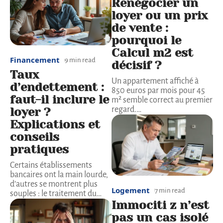
Renégocier un
loyer ou un prix
de vente :
pourquoi le
Calcul m2 est
Financement
9 min read
décisif ?
Taux
Un appartement affiché à
d’endettement :
850 euros par mois pour 45
faut-il inclure le
m² semble correct au premier
loyer ?
regard.
…
Explications et
conseils
pratiques
Certains établissements
bancaires ont la main lourde,
d’autres se montrent plus
Logement
7 min read
souples : le traitement du
…
Immociti z n’est
pas un cas isolé