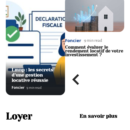
Foncier
Foncier
F
8 min read
9 min read
Peut-on revendre
Comment évaluer le
R
facilement avec un statut
rendement locatif de votre
V
LMNP Mobil Home ?
investissement ?
P
p
Lmnp : les secrets
d’une gestion
locative réussie
Foncier
9 min read
Loyer
En savoir plus