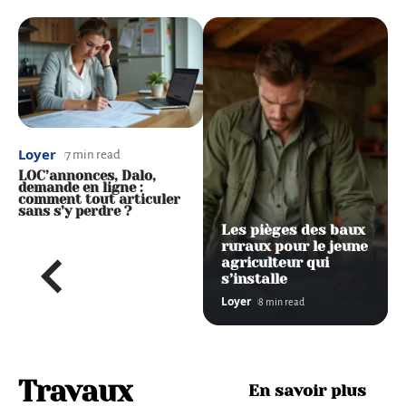
Loyer
Loyer
7 min read
6 min read
LOC’annonces, Dalo,
Liste des équipements
demande en ligne :
essentiels pour un
s
comment tout articuler
logement
sans s’y perdre ?
Les pièges des baux
ruraux pour le jeune
agriculteur qui
s’installe
Loyer
8 min read
Faut-
Travaux
En savoir plus