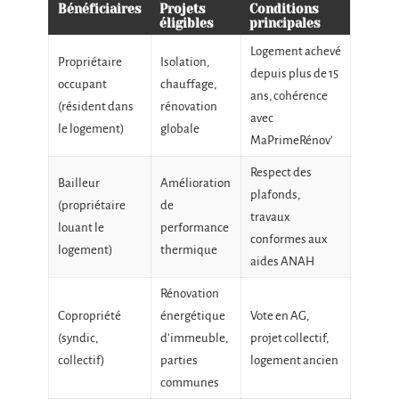
Bénéficiaires
Projets
Conditions
éligibles
principales
Logement achevé
Propriétaire
Isolation,
depuis plus de 15
occupant
chauffage,
ans, cohérence
(résident dans
rénovation
avec
le logement)
globale
MaPrimeRénov’
Respect des
Bailleur
Amélioration
plafonds,
(propriétaire
de
travaux
louant le
performance
conformes aux
logement)
thermique
aides ANAH
Rénovation
Copropriété
énergétique
Vote en AG,
(syndic,
d’immeuble,
projet collectif,
collectif)
parties
logement ancien
communes